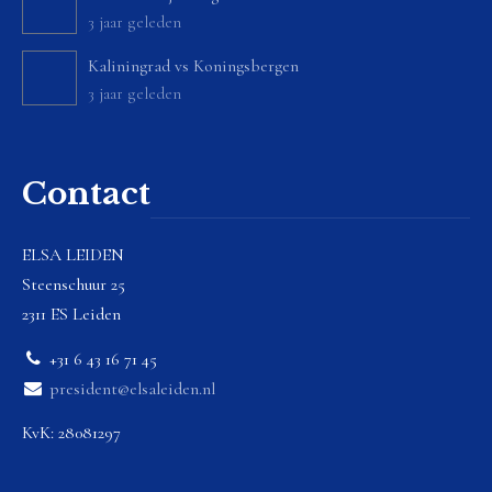
3 jaar geleden
Kaliningrad vs Koningsbergen
3 jaar geleden
Contact
ELSA LEIDEN
Steenschuur 25
2311 ES Leiden
+31 6 43 16 71 45
president@elsaleiden.nl
KvK: 28081297