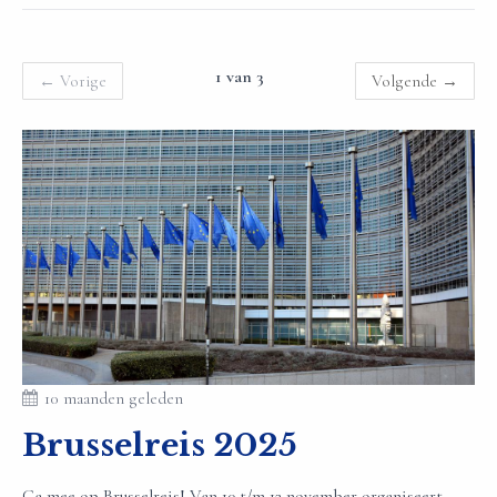
1 van 3
←
Vorige
Volgende
→
10 maanden geleden
Brusselreis 2025
Ga mee op Brusselreis! Van 10 t/m 12 november organiseert