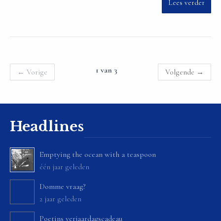
Lees verder
1 van 3
←
Vorige
Volgende
→
Headlines
Emptying the ocean with a teaspoon
één jaar geleden
Domme vraag?
2 jaar geleden
Poetins verjaardagscadeau