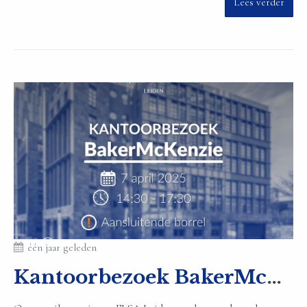
Lees verder
één jaar geleden
Kantoorbezoek BakerMcKenzie