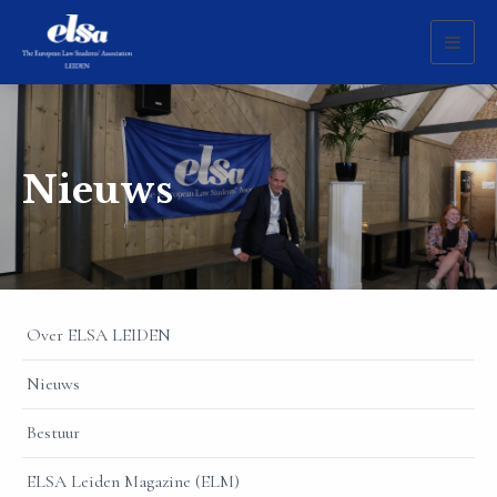
Toggl
naviga
Nieuws
Over ELSA LEIDEN
Nieuws
Bestuur
ELSA Leiden Magazine (ELM)