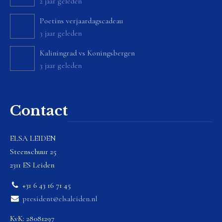
2 jaar geleden
Poetins verjaardagscadeau
3 jaar geleden
Kaliningrad vs Koningsbergen
3 jaar geleden
Contact
ELSA LEIDEN
Steenschuur 25
2311 ES Leiden
+31 6 43 16 71 45
president@elsaleiden.nl
KvK: 28081297