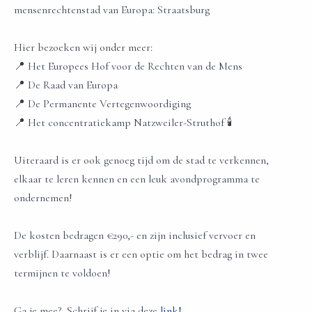
mensenrechtenstad van Europa: Straatsburg
Hier bezoeken wij onder meer:
📍 Het Europees Hof voor de Rechten van de Mens
📍 De Raad van Europa
📍 De Permanente Vertegenwoordiging
📍 Het concentratiekamp Natzweiler-Struthof 🕯️
Uiteraard is er ook genoeg tijd om de stad te verkennen,
elkaar te leren kennen en een leuk avondprogramma te
ondernemen!
De kosten bedragen €290,- en zijn inclusief vervoer en
verblijf. Daarnaast is er een optie om het bedrag in twee
termijnen te voldoen!
Ga je mee? Schrijf je in via deze
link!