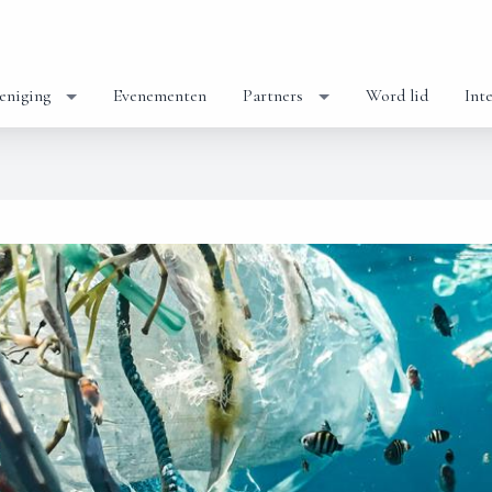
eniging
Evenementen
Partners
Word lid
Int