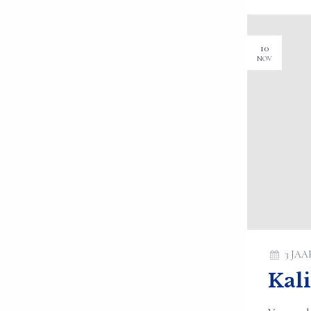
10
NOV
3 JA