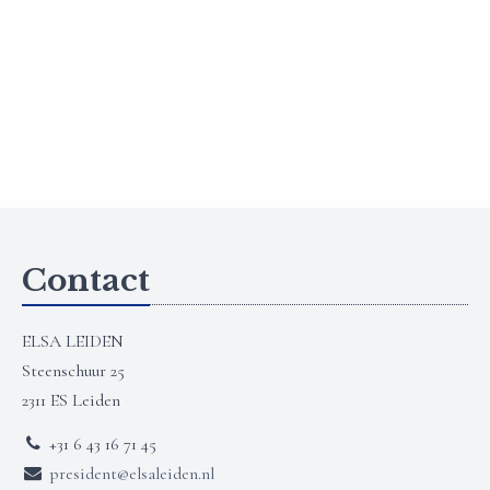
Contact
ELSA LEIDEN
Steenschuur 25
2311 ES Leiden
+31 6 43 16 71 45
president@elsaleiden.nl