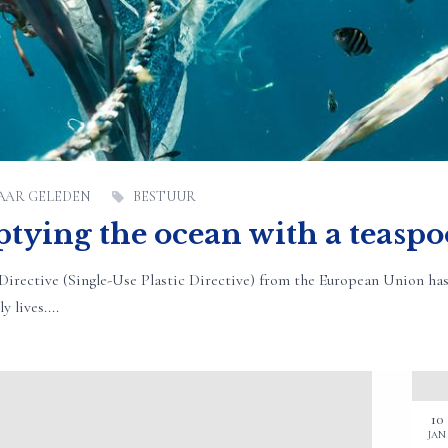
JAAR GELEDEN
BESTUUR
tying the ocean with a teasp
irective (Single-Use Plastic Directive) from the European Union has si
y lives....
10
JAN