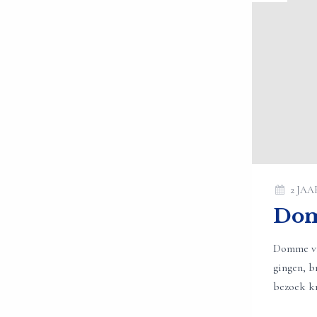
2 JA
Dom
Domme vr
gingen, 
bezoek kr