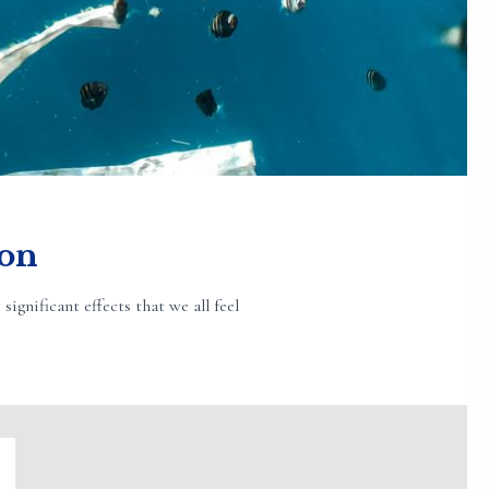
oon
gnificant effects that we all feel