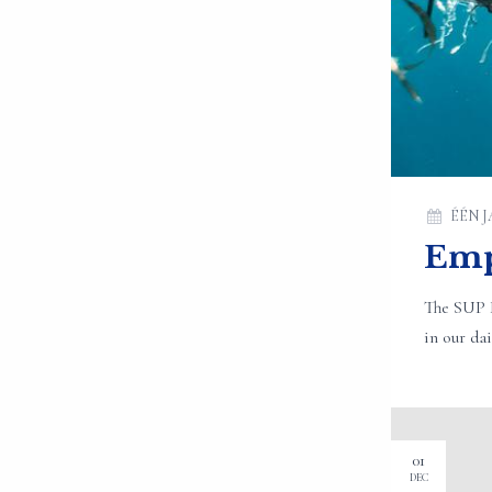
ÉÉN 
Emp
The SUP D
in our dail
01
DEC