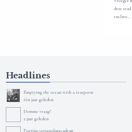
Vroeger h
deze stad
enclave...
Headlines
Emptying the ocean with a teaspoon
één jaar geleden
Domme vraag?
2 jaar geleden
Poetins verjaardagscadeau