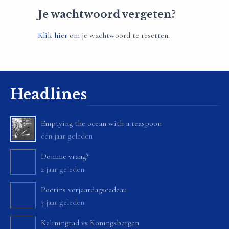
Je wachtwoord vergeten?
Klik hier
om je wachtwoord te resetten.
Headlines
Emptying the ocean with a teaspoon
één jaar geleden
Domme vraag?
2 jaar geleden
Poetins verjaardagscadeau
3 jaar geleden
Kaliningrad vs Koningsbergen