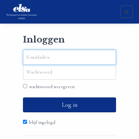
Toggl
naviga
Inloggen
wachtwoord weergeven
Log in
blijf ingelogd