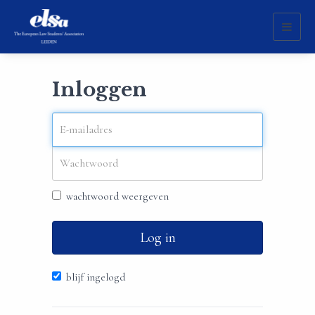
Toggl
naviga
Inloggen
wachtwoord weergeven
Log in
blijf ingelogd