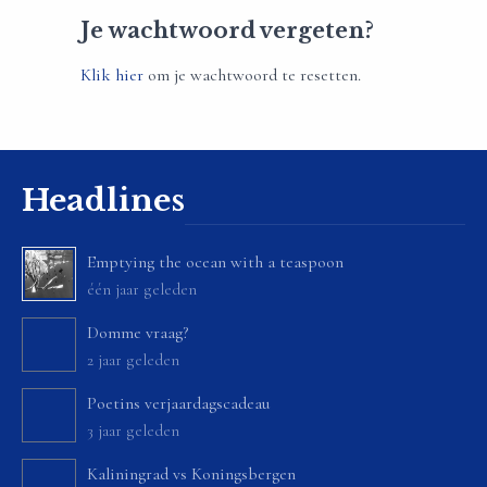
Je wachtwoord vergeten?
Klik hier
om je wachtwoord te resetten.
Headlines
Emptying the ocean with a teaspoon
één jaar geleden
Domme vraag?
2 jaar geleden
Poetins verjaardagscadeau
3 jaar geleden
Kaliningrad vs Koningsbergen